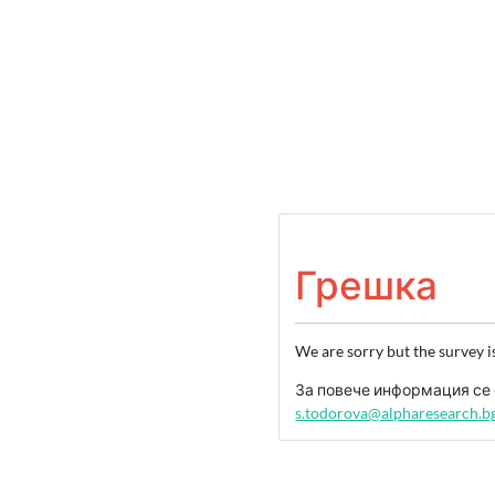
Грешка
We are sorry but the survey i
За повече информация се 
s.todorova@alpharesearch.b